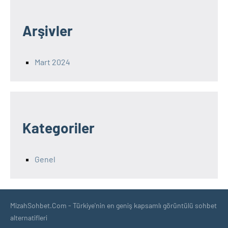
Arşivler
Mart 2024
Kategoriler
Genel
MizahSohbet.Com - Türkiye'nin en geniş kapsamlı görüntülü sohbet
alternatifleri