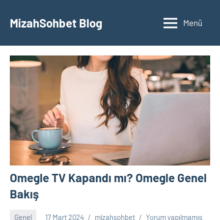
İçeriğe
geç
MizahSohbet Blog
Menü
Omegle TV Kapandı mı? Omegle Genel
Bakış
Genel
17 Mart 2024
mizahsohbet
Yorum yapılmamış